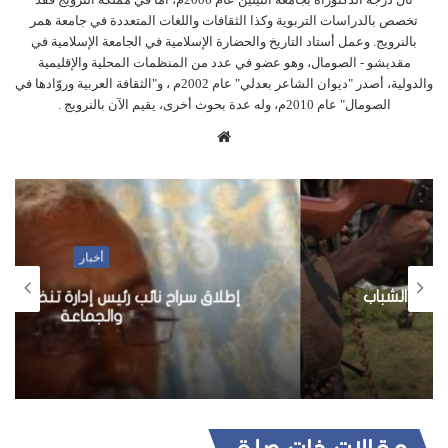
تخصص بالدراسات التربوية وكذا الثقافات واللغات المتعددة في جامعة همر
بالنرويج. وعمل أستاد التاريخ والحضارة الإسلامية في الجامعة الإسلامية في
مقديشو - الصومال، وهو عضو في عدد من المنظمات المحلية والإقليمية
والدولية، أصدر "ديوان الشاعر بعدلي" عام 2002م ، و"الثقافة العربية وروّادها في
الصومال" عام 2010م، وله عدة بحوث أخرى، يقيم الآن بالنرويج .
م
و
ق
ع
ا
ل
أخبار
و
إطلاق سراح نائب رئيس إدارة تنظيم أهل السنة
ي
والجماعة
ب