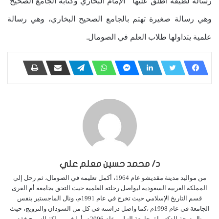
رسالة لطيفة أطلق عليها ” الإمام البخاري وكتابه الجامع الصحيح”
وهي رسالة صغيرة تهتم بالجامع الصحيح البخاري، وهي رسالة
علمية يتداولها طلاب العلم في الصومال.
د/ محمد حسين معلم علي
من مواليد مدينة مقديشو عام 1964، أكمل تعليمه في الصومال، ثم رحل إلي
المملكة العربية السعودية ليواصل رحلته العلمية حيث التحق بجامعة أم القرى
قسم التاريخ الإسلامي حيث تخرج في عام 1991م، ونال الماجستير بنفس
الجامعة في عام 1998م ،كما واصل دراسته في كل من السودان والنرويج، حيث
نال درجة الدكتوراة بجامعة النيلين عام 2006م، أما في مملكة النرويج فقد