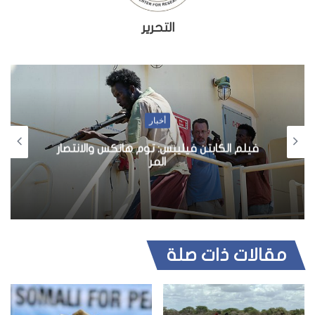
التحرير
أخبار
فيلم الكابتن فيليبس: توم هانكس والانتصار
المر
مقالات ذات صلة