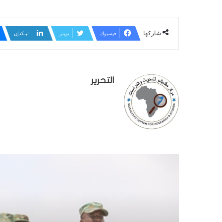
شاركها
فيسبوك
تويتر
لينكدإن
التحرير