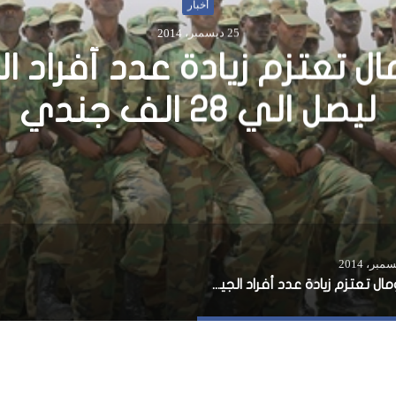
أخبار
21 نوفمبر، 2013
ك الإسلامى للتنمية يشكر تر
على دعمها للصومال
الصومال تعتزم زيادة عدد أفراد الجيش ليصل الي ٢٨ الف جندي