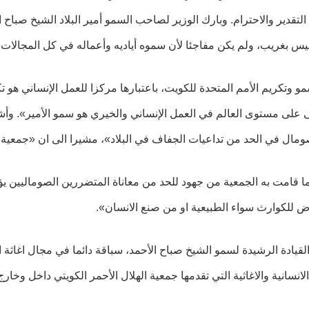
تقدير والاحترام. وبارك الوزير لصاحب السمو أمير البلاد الشيخ صباح ا
ليس بغريب، ولم يكن مفاجئا لأن سموه أياديه وأعماله في كل المجالات 
وتكريم الأمم المتحدة للكويت، باعتبارها مركزا للعمل الإنساني هو
ى على مستوى العالم في العمل الإنساني والخيري هو سمو الأمير». وأ
لصومال في الحد من تداعيات الجفاف في البلاد»، مشيرا الى ان «جمعية
 قامت به الجمعية من جهود للحد من معاناة المتضررين الصوماليين يؤكد 
ض للكوارث سواء الطبيعية او من صنع الانسان».
يادة الرشيدة لسمو الشيخ صباح الأحمد، سباقة دائما في مجال اغاث
انسانية والاغاثية التي تقدمها جمعية الهلال الأحمر الكويتي داخل وخارج