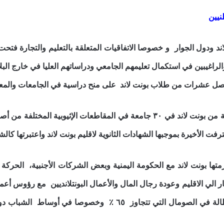
نيين
لاند ودول الجوار و خصوصا الاتفاقيات المتعلقة بالتعليم والتجارة فت
راغيبين في استكمال تعليمهم الجامعي ودراساتهم العليا في خارج البلا
يحصل عشرات من طلاب بونت لاند على منح دراسية في الجامعات والمعاه
عترفت الأخيرة بموجبها الشهادات الثانوية لاقليم بونت لاند واعتبرتها كال
رمتها بونت لاند مع الحكومة اليمنية وبعض الشركات الأجنبية، الحركة
ر الي الاقليم وعودة رجال المال والأعمال البونتلانديين مع رؤوس أ