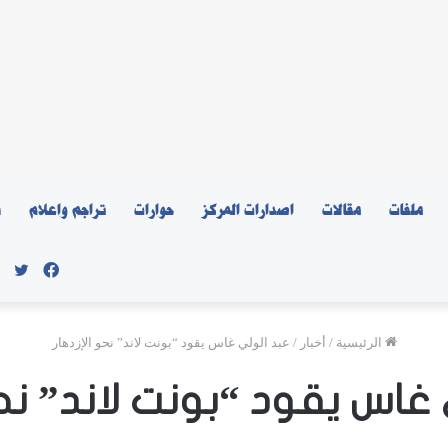
ملفات
مقالات
اصدارات المركز
حوارات
تراجم واعلام
ن
فيسبو
توي
الرئيسية
/
أخبار
/
عبد الولي غاس يقود “بونت لاند” نحو الإزدهار
غاس يقود “بونت لاند” نحو