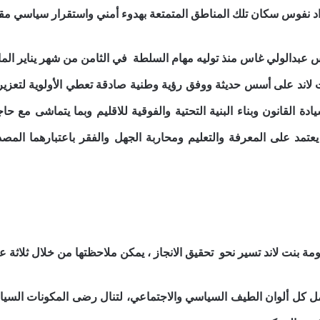
اد نفوس سكان تلك المناطق المتمتعة بهدوء أمني واستقرار سياسي مقا
يس عبدالولي غاس منذ توليه مهام السلطة في الثامن من شهر يناير ا
ونت لاند على أسس حديثة ووفق رؤية وطنية صادقة تعطي الأولوية لتعز
ادة القانون وبناء البنية التحتية والفوقية للاقليم وبما يتماشى مع
عتمد على المعرفة والتعليم ومحاربة الجهل والفقر باعتبارهما ال
ة بنت لاند تسير نحو تحقيق الانجاز ، يمكن ملاحظتها من خلال ثلاثة 
مل كل ألوان الطيف السياسي والاجتماعي، لتنال رضى المكونات السيا