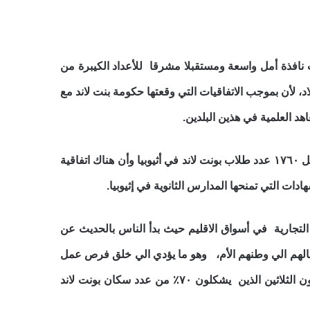
حت نافذة أمل واسعة ومستقبلا مشرقا للأعداد الكيبرة من
د، لأن بموجب الاتفاقيات التي وقعتها حكومة بنت لاند مع
د العلمية في هذين البلدين.
يدرس حاليا ٣٦٠ طالب وطالبة من بونت لاند في ٣٠ جامعة في المقاطعات الإثيوبية المختلفة من أصل ١٧٦٠ عدد طلاب بونت لاند في أثيوبيا وأن هناك اتفاقية
شهادات التي تمنحها المدارس الثانوية في إثيوبيا.
 التجارية في أسواق الاقليم حيث بدأ الناس بالحديث عن
عمالهم الي وطنهم الأم، وهو ما يؤدي الي خلق فرص عمل
للعاطلين وخفض معدلات البطالة في الصومال التي تتجاوز ٦٥ ٪ وخصوصا في أوساط الشباب دون الثلاثين الذين يشكلون ٧٠٪ من عدد سكان بونت لاند