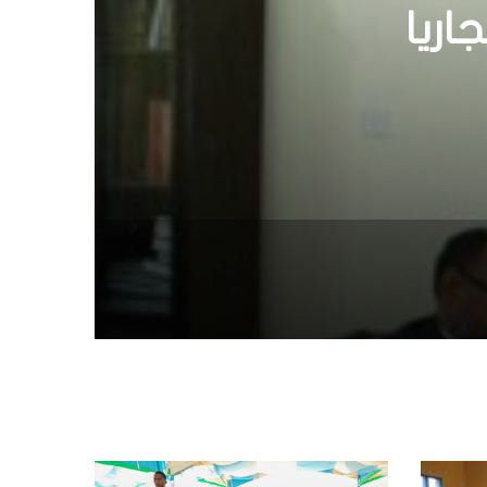
بعد
قية