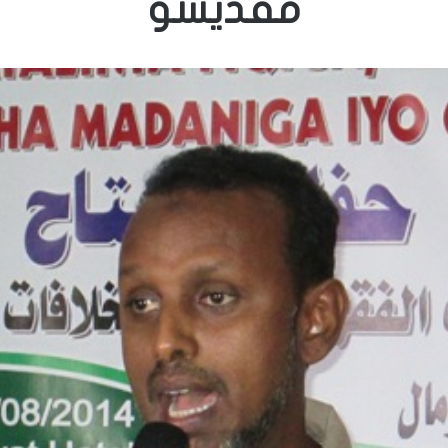
مقديشو