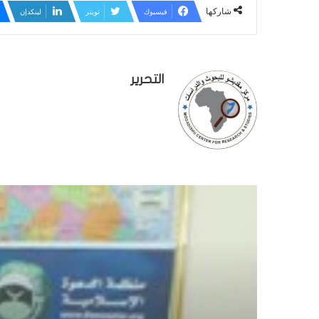
شاركها
فيسبوك
تويتر
لينكدإن
التحرير