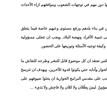
 لها دور مهم في توجهات الشعوب وموافقهم ازاء الأحداث
ين في بناء بلدهم ورفع مستوى وعيهم خاصة فيما يتعلق
ى تنمية الأفراد ونهضة البلاد. ويجب ان تتجلى مسؤولية
وكيفة توجيه الأسئلة وتوزيعها على الحضور.
لعكس نعنقد ان كل موضوع قابل للنشر وطرحه للنقاش ما
لحوار وآدابه حتي يكونوا قدوة للآخرين، وبهدف ان تترسخ
ب على مقدمي البرامج الحوارية ان يحثوا ضيوفهم على
نُ ليسَ بِطَعّان ولا لعّان ولا فاحِش ولا بَذيء …