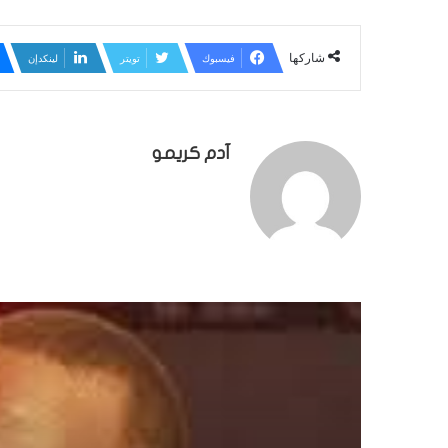
شاركها
فيسبوك
تويتر
لينكدإن
آدم كريمو