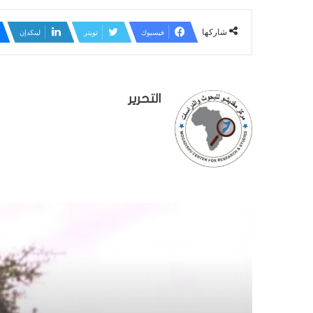
شاركها
فيسبوك
تويتر
لينكدإن
التحرير