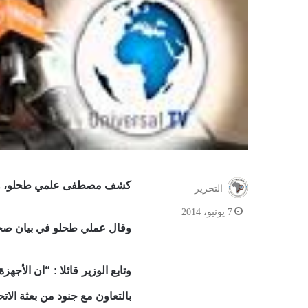
كشف مصطفى علمي طحلو، وزير ا
التحرير
7 يونيو، 2014
وقال عملي طحلو في بيان صح
وتابع الوزير قائلا : “ان الأج
بالتعاون مع جنود من بعثة الات