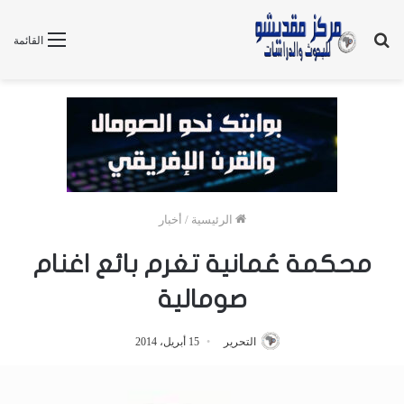
بحث
القائمة
عن
الرئيسية
/
أخبار
محكمة عُمانية تغرم بائع اغنام
صومالية
التحرير
15 أبريل، 2014