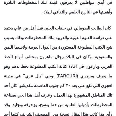
في أيدي مواطنين لا يعرفون قيمة تلك المخطوطات الناذرة
وأهميتها في التاريخ العلمي والثقافي للبلاد.
كان الطالب الصومالي في حلقات العلم، قبل أقل من عام، يعتمد
على دراسة العلوم الدينية والعربية بتلك المخطوطات وذلك بسبب
شح الكتب المطبوعة المستوردة من الدول العربية ولاسيما اليمن
والسعودية. وكان في البلاد رجال ماهرون بمختلف أنواع الخط
العربي وبارعون في اعادة كتابة الكتب المطبوعة بخط يدهم وهو
ما يعرف بفرجري (FARGURI). وحي “بال غري” في مدينة
افجوي التي تقع على بعد ٣٠ كم جنوب العاصمة مقديشو، كان أحد
تلك المناطق المشهورة بهذا العمل، وعرف أهل هذا الحي بصناعة
المخطوطات وأدواتها العلمية من خط ونسخ، وزخرفة وتجليد. وقد
رأي هذا كاتب هذا المقال نسخة من المصحف الشريف كتبها أحد