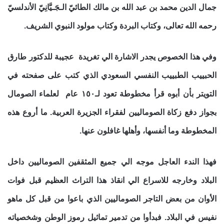
جمال الدين محمد بن عبد الله بن مالك الطائيّ الـجَـيَّانِيّ الأندلسيّ
رحمه الله تعالى، وكتاب البردة وكتاب مولود النبوي الشريف.
وفي هذا الخصوص يجدر الاشارة الي تغريدة عجيبة للدكتور طارق
الحبييب الطبييب النفسي السعودي الذي كتب على صفحته في
التويتر بأن أبوه قرأ مخطوطة تعود لـ١٥٠ عام لعلماء الصومال
بجواز دفع زكاة الصوماليين لفقراء الجزيرة العربية. ما أروع هذه
المخطوطة وما أنفسها، وأهلها غافلون عنها.
فهذا الندء العاجل موجه الي جميع المثقفين الصوماليين داخل
البلاد وخارجه للاسراع الي انقاذ هذا التراث العظيم قبل فوات
الأوان من بعض التاجر الصوماليين الذي باعوا من قبل كل ماهو
نفيس في البلاد. فبدأوا من تدمير تماثيل رموز الوطن وشخصياته