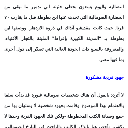
النضالية واليوم يسعون بخطى حثيثة الي تدمير ما تبقى من
الحضارة الصومالية التي تحدث عنها ابن بطوطة قبل ما يقارب ٧٠
قرنا. حيث كانت مقديشو آنذاك في ذروة الازدهار. ووصفها ابن
بطوطة بـ “المدينة الكبيرة بإفراط” المليئة بالتجار الأغنياء،
والمعروفة بالسلع ذات الجودة العالية التي تصدّر إلى دول أخرى
بما فيها مصر.
جهود فردية مشكورة
لا أتردد بالقول أن هناك شخصيات صومالية غيورة قد بدأت سلفا
بالاهتمام بهذا الموضوع وقامت بجهود شخصية لا يستهان بها من
جمع وصيانة الكتب المخطوطة -ولكن تلك الجهود الفرية وحدها لا
تكفي- وأخص هنا بالذكر الكاتب والباحث في التارخ الصومالي،