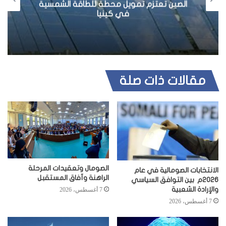
مسية
أنباء غير مؤكدة : وفود مؤتمر طوسمريب
يتفقون على خمسة بنود
مقالات ذات صلة
الصومال وتعقيدات المرحلة
الانتخابات الصومالية في عام
الراهنة وآفاق المستقبل
2026م بين التوافق السياسي
والإرادة الشعبية
7 أغسطس، 2026
7 أغسطس، 2026