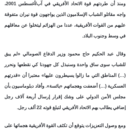
ومنذ أن طردتهم قوة الاتحاد الأفريقي في آب/أغسطس 2001،
واجه مقاتلو الشباب الإسلاميون الذين يواجهون قوة نيران متفوقة
عليهم من القوات الأفريقية، عددا من الهزائم ليتخلوا عن معاقلهم
في وسط وجنوب البلاد.
وقال عبد الحكيم حاج محمود وزير الدفاع الصومالي «لم يبق
للشباب سوى ساق واحدة وسنبذل كل جهودنا كي نقطعها ونحرر
(…) المناطق التي ما زالوا يسيطرون عليها» معتبرا أن «قدرتهم
العسكرية (…) أضعفت وهجماتهم «يائسة». وأفاد دبلوماسيون بأن
مجلس الأمن الدولي على وشك إقرار إرسال أربعة آلاف رجل
إضافي يطالب بهم الاتحاد الأفريقي لتبلغ قوته 22 ألف رجل.
ومع وصول التعزيزات يتوقع أن تكثف القوة الأفريقية هجماتها على